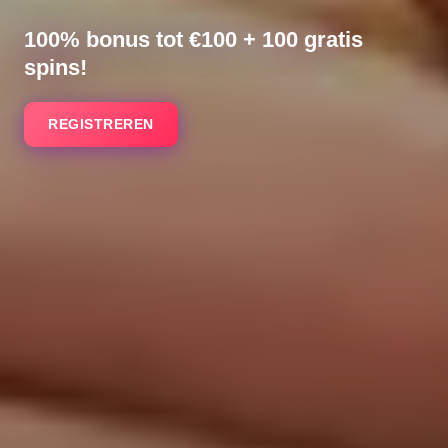
100% bonus tot €100 + 100 gratis
spins!
REGISTREREN