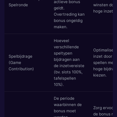
actieve bonus
Spelronde
winsten door
geldt.
hoge inzette
Overtreding kan
bonus ongeldig
maken.
Hoeveel
verschillende
Optimalisee
speltypen
Spelbijdrage
inzet door
bijdragen aan
(Game
spellen met
de inzetvereiste
Contribution)
hoge bijdrag
(bv. slots 100%,
kiezen.
tafelspellen
10%).
De periode
waarbinnen de
Zorg ervoor 
bonus moet
de bonus nie