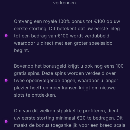
verkennen.
Ontvang een royale 100% bonus tot €100 op uw
eerste storting. Dit betekent dat uw eerste inleg
tot een bedrag van €100 wordt verdubbeld,
waardoor u direct met een groter speelsaldo
begint.
Bovenop het bonusgeld krijgt u ook nog eens 100
gratis spins. Deze spins worden verdeeld over
twee opeenvolgende dagen, waardoor u langer
plezier heeft en meer kansen krijgt om nieuwe
slots te ontdekken.
Om van dit welkomstpakket te profiteren, dient
uw eerste storting minimaal €20 te bedragen. Dit
maakt de bonus toegankelijk voor een breed scala