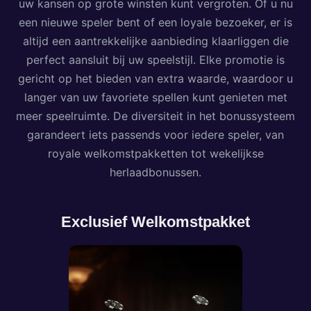
uw kansen op grote winsten kunt vergroten. Of u nu
een nieuwe speler bent of een loyale bezoeker, er is
altijd een aantrekkelijke aanbieding klaarliggen die
perfect aansluit bij uw speelstijl. Elke promotie is
gericht op het bieden van extra waarde, waardoor u
langer van uw favoriete spellen kunt genieten met
meer speelruimte. De diversiteit in het bonussysteem
garandeert iets passends voor iedere speler, van
royale welkomstpakketten tot wekelijkse
herlaadbonussen.
Exclusief Welkomstpakket