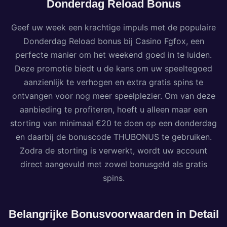
Donderdag Reload Bonus
Geef uw week een krachtige impuls met de populaire
Donderdag Reload bonus bij Casino Fgfox, een
perfecte manier om het weekend goed in te luiden.
Deze promotie biedt u de kans om uw speeltegoed
aanzienlijk te verhogen en extra gratis spins te
ontvangen voor nog meer speelplezier. Om van deze
aanbieding te profiteren, hoeft u alleen maar een
storting van minimaal €20 te doen op een donderdag
en daarbij de bonuscode THUBONUS te gebruiken.
Zodra de storting is verwerkt, wordt uw account
direct aangevuld met zowel bonusgeld als gratis
spins.
Belangrijke Bonusvoorwaarden in Detail