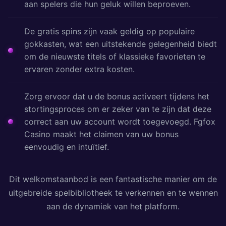
aan spelers die hun geluk willen beproeven.
De gratis spins zijn vaak geldig op populaire
gokkasten, wat een uitstekende gelegenheid biedt
om de nieuwste titels of klassieke favorieten te
ervaren zonder extra kosten.
Zorg ervoor dat u de bonus activeert tijdens het
stortingsproces om er zeker van te zijn dat deze
correct aan uw account wordt toegevoegd. Fgfox
Casino maakt het claimen van uw bonus
eenvoudig en intuïtief.
Dit welkomstaanbod is een fantastische manier om de
uitgebreide spelbibliotheek te verkennen en te wennen
aan de dynamiek van het platform.