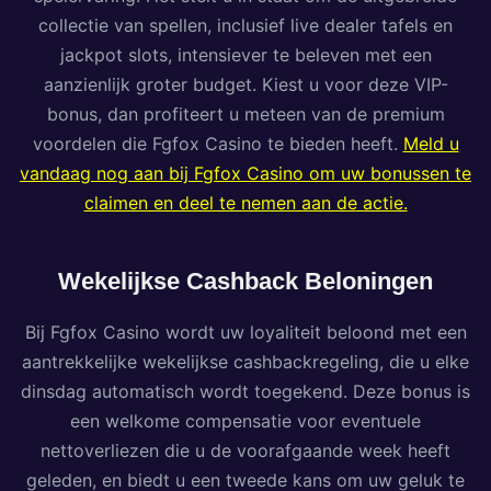
collectie van spellen, inclusief live dealer tafels en
jackpot slots, intensiever te beleven met een
aanzienlijk groter budget. Kiest u voor deze VIP-
bonus, dan profiteert u meteen van de premium
voordelen die Fgfox Casino te bieden heeft.
Meld u
vandaag nog aan bij Fgfox Casino om uw bonussen te
claimen en deel te nemen aan de actie.
Wekelijkse Cashback Beloningen
Bij Fgfox Casino wordt uw loyaliteit beloond met een
aantrekkelijke wekelijkse cashbackregeling, die u elke
dinsdag automatisch wordt toegekend. Deze bonus is
een welkome compensatie voor eventuele
nettoverliezen die u de voorafgaande week heeft
geleden, en biedt u een tweede kans om uw geluk te